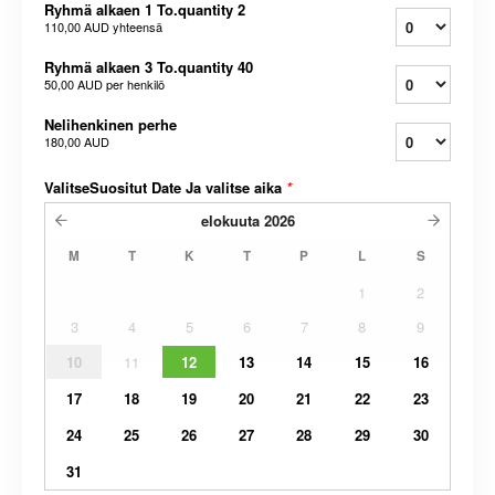
Ryhmä alkaen 1 To.quantity 2
110,00 AUD
yhteensä
Ryhmä alkaen 3 To.quantity 40
50,00 AUD
per henkilö
Nelihenkinen perhe
180,00 AUD
ValitseSuositut Date Ja valitse aika
*
elokuuta
2026
M
T
K
T
P
L
S
1
2
3
4
5
6
7
8
9
10
11
12
13
14
15
16
17
18
19
20
21
22
23
24
25
26
27
28
29
30
31