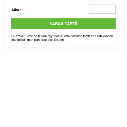
Aika
*
VARAA TÄSTÄ
Tuote on tarjolla pyynnöstä. Vahvistamme tuotteen saatavuuden
Huomio:
mahdollisimman pian tilauksesi jälkeen.