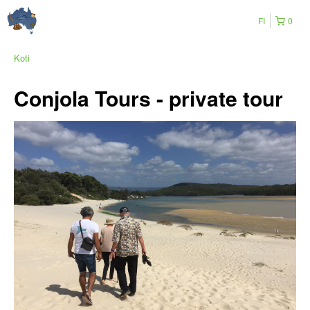
FI
0
Koti
Conjola Tours - private tour